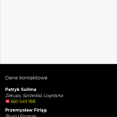
Dane kontaktowe
Patryk Sulima
Zakupy, Sprzedaż, Logistyka
660 549 188
Przemysław Firląg
Biuro i Finanse