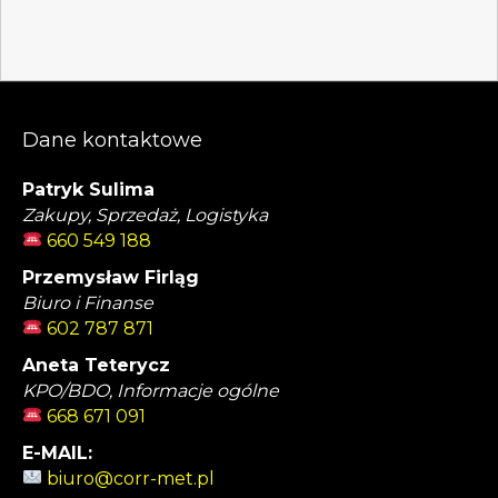
Dane kontaktowe
Patryk Sulima
Zakupy, Sprzedaż, Logistyka
660 549 188
Przemysław Firląg
Biuro i Finanse
602 787 871
Aneta Teterycz
KPO/BDO, Informacje ogólne
668 671 091
E-MAIL:
biuro@corr-met.pl