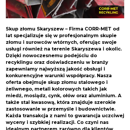
Skup złomu Skaryszew
– Firma CORR-MET od
lat specjalizuje się w profesjonalnym skupie
złomu i surowców wtórnych, oferując swoje
usługi również na terenie Skaryszewa i okolic.
Dzięki nowoczesnemu podejściu do
recyklingu oraz doświadczeniu w branży
zapewniamy najwyższą jakość obsługi i
konkurencyjne warunki współpracy. Nasza
oferta obejmuje skup złomu stalowego i
żeliwnego, metali kolorowych takich jak
miedź, mosiądz, cynk, ołów oraz aluminium. A
także stal kwasową, która znajduje szerokie
zastosowanie w przemyśle i budownictwie.
Każda transakcja z nami to gwarancja uczciwej
wyceny i szybkiej realizacji. Co czyni nas
idealnym partnerem zarówno dla klientów