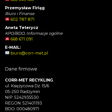
Przemysław Firląg
Biuro i Finanse
602 787 871
Aneta Teterycz
KPO/BDO, Informacje ogólne
668 671 091
E-MAIL:
biuro@corr-met.pl
Dane firmowe
CORR-MET RECYKLING
ul. Księżycowa Dz. 15/6
05-250 Radzymin
NIP: 5242935530
REGON: 521401193
BDO: 000480971