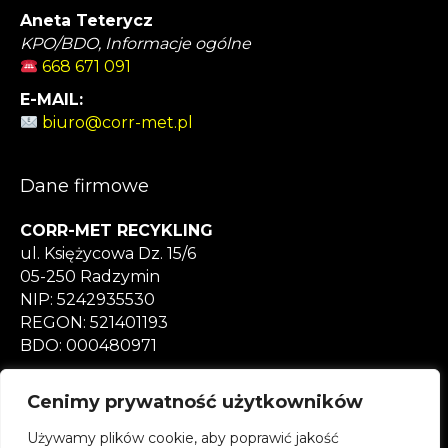
Aneta Teterycz
KPO/BDO, Informacje ogólne
668 671 091
E-MAIL:
biuro@corr-met.pl
Dane firmowe
CORR-MET RECYKLING
ul. Księżycowa Dz. 15/6
05-250 Radzymin
NIP: 5242935530
REGON: 521401193
BDO: 000480971
CENNIK ZŁOMU
Cenimy prywatność użytkowników
Polityka prywatności
Obowiązek informacyjny RODO
Używamy plików cookie, aby poprawić jakość